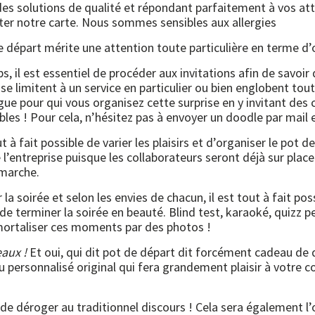
es solutions de qualité et répondant parfaitement à vos at
pter notre carte. Nous sommes sensibles aux allergies
e départ mérite une attention toute particulière en terme d’
 il est essentiel de procéder aux invitations afin de savoir q
ns se limitent à un service en particulier ou bien englobent to
ègue pour qui vous organisez cette surprise en y invitant des 
les ! Pour cela, n’hésitez pas à envoyer un doodle par mail e
ut à fait possible de varier les plaisirs et d’organiser le pot 
’entreprise puisque les collaborateurs seront déjà sur place. 
marche.
la soirée et selon les envies de chacun, il est tout à fait po
 de terminer la soirée en beauté. Blind test, karaoké, quiz
mortaliser ces moments par des photos !
aux !
Et oui, qui dit pot de départ dit forcément cadeau de 
u personnalisé original qui fera grandement plaisir à votre 
 déroger au traditionnel discours ! Cela sera également l’o