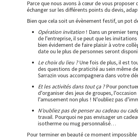
Parce que nous avons à cœur de vous proposer d
échanger sur les différents points du devis, ada
Bien que cela soit un évènement festif, un pot d
Opération invitation
! Dans un premier temps,
de l’entreprise, il se peut que les invitatio
bien évidement de faire plaisir à votre coll
date ou le plus de personnes seront disponib
Le choix du lieu ?
Une fois de plus, il est to
des questions de praticité au sein même de l
Sarrazin vous accompagnera dans votre dé
Et les activités dans tout ça ?
Pour ponctuer 
d’organiser des jeux de groupes, l’occasion
l’amusement non plus ! N’oubliez pas d’im
N’oubliez pas de penser au cadeau ou cade
travail. Pourquoi ne pas envisager un cadea
isotherme ou mug personnalisé…
Pour terminer en beauté ce moment impossible de